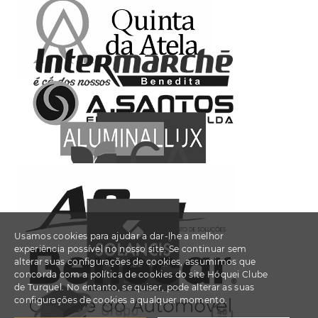
Usamos cookies para ajudar a dar-lhe a melhor
experiência possível no nosso site. Se continuar sem
alterar suas configurações de cookies, assumimos que
concorda com a política de cookies do site Hóquei Clube
de Turquel. No entanto, se quiser, pode alterar as suas
configurações de cookies a qualquer momento.