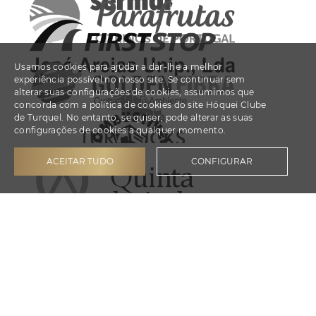
Usamos cookies para ajudar a dar-lhe a melhor
experiência possível no nosso site. Se continuar sem
alterar suas configurações de cookies, assumimos que
concorda com a política de cookies do site Hóquei Clube
de Turquel. No entanto, se quiser, pode alterar as suas
configurações de cookies a qualquer momento.
ACEITAR TUDO
CONFIGURAR