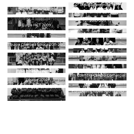
2ª Equipa Feminina HCT
Equipa Feminina Inicial
Equipa Torneio da Páscoa
Conquista Supertaça Época
2010-2011
Euipa HCT 2009
Equipa Campeã Época 2011-2012
Em Coimbra Centro Comercial
Equipa 2014
Troféu Carlos Sena Campeãs
Europeias Clubes Sub-17 2015