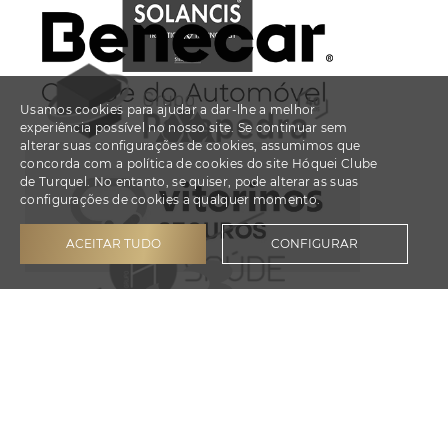
Usamos cookies para ajudar a dar-lhe a melhor
experiência possível no nosso site. Se continuar sem
alterar suas configurações de cookies, assumimos que
concorda com a política de cookies do site Hóquei Clube
de Turquel. No entanto, se quiser, pode alterar as suas
configurações de cookies a qualquer momento.
ACEITAR TUDO
CONFIGURAR