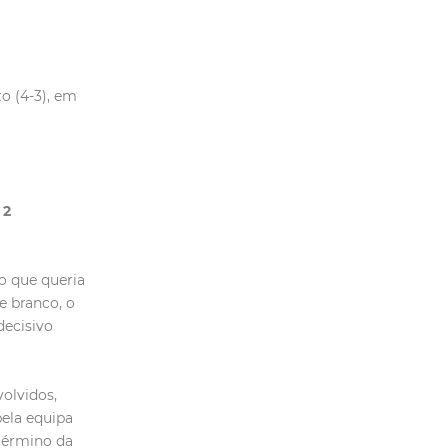
o (4-3), em
 2
o que queria
e branco, o
decisivo
olvidos,
pela equipa
 término da