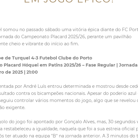
l somou no passado sábado uma vitória épica diante do FC Port
jornada do Campeonato Placard 2025/26, perante um pavilhão
e cheio e vibrante do início ao fim.
e de Turquel 4-3 Futebol Clube do Porto
Placard Hóquei em Patins 2025/26 – Fase Regular | Jornada
o de 2025 | 21:00
ientada por André Luís entrou determinada e mostrou desde ced
esultado contra os bicampeões nacionais. Apesar do poderio azul 
eguiu controlar vários momentos do jogo, algo que se revelou 
ão exigente.
olo do jogo foi apontado por Gonçalo Alves, mas, 30 segundos v
 restabeleceu a igualdade, naquela que foi a sua estreia oficial 
pós ter atuado na equipa "B" na jornada anterior. A 3 minutos do