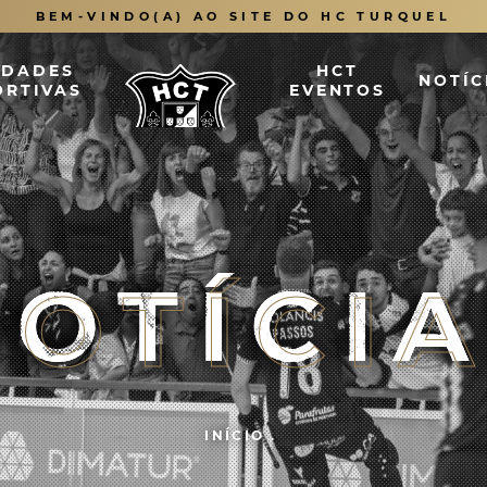
BEM-VINDO(A) AO SITE DO HC TURQUEL
IDADES
HCT
NOTÍC
ORTIVAS
EVENTOS
OTÍCI
OTÍCI
OTÍCI
NOTÍCI
INÍCIO
.