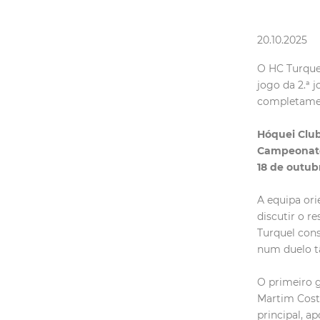
20.10.2025
O HC Turque
jogo da 2.ª 
completament
Hóquei Club
Campeonato 
18 de outubr
A equipa or
discutir o r
Turquel cons
num duelo t
O primeiro g
Martim Costa
principal, a