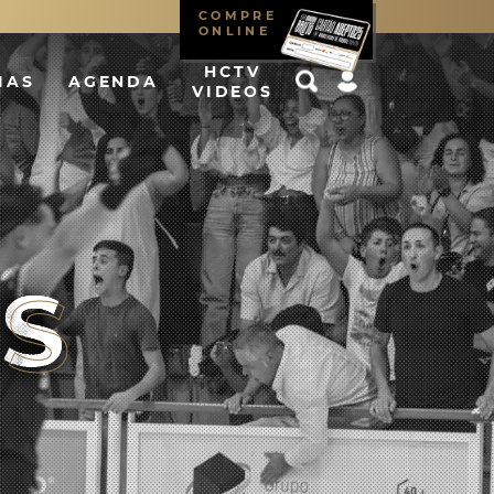
COMPRE
ONLINE
HCTV
IAS
AGENDA
VIDEOS
AS
AS
AS
AS