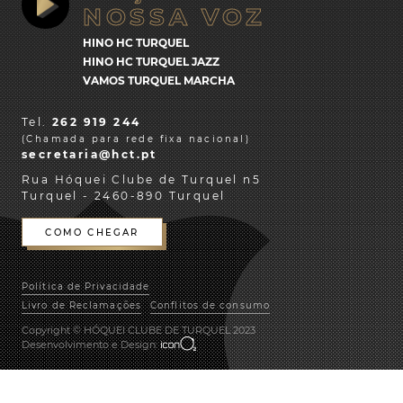
ENVIAR
NOSSA VOZ
HINO HC TURQUEL
HINO HC TURQUEL JAZZ
VAMOS TURQUEL MARCHA
VAMOS TURQUEL COVER
Tel.
262 919 244
(Chamada para rede fixa nacional)
secretaria@hct.pt
Rua Hóquei Clube de Turquel n5
Turquel - 2460-890 Turquel
COMO CHEGAR
Política de Privacidade
Livro de Reclamações
Conflitos de consumo
Copyright © HÓQUEI CLUBE DE TURQUEL 2023
Desenvolvimento e Design:
CONFIGURAÇÃO DE COOKIES