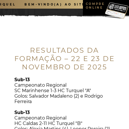
COMPRE
URQUEL
BEM-VINDO(A) AO SITE DO HC TURQUEL
ONLINE
RESULTADOS DA
FORMAÇÃO – 22 E 23 DE
NOVEMBRO DE 2025
Sub-13
NOTÍCIAS
NOTÍCIAS
NOTÍCIAS
NOTÍCIAS
Campeonato Regional
SC Marinhense 1-3 HC Turquel "A"
Golos: Salvador Madaleno (2) e Rodrigo
Ferreira
Sub-13
Campeonato Regional
HC Caldas 2-11 HC Turquel "B"
Golos: Alexia Martins (4), Leonor Pereira (2),